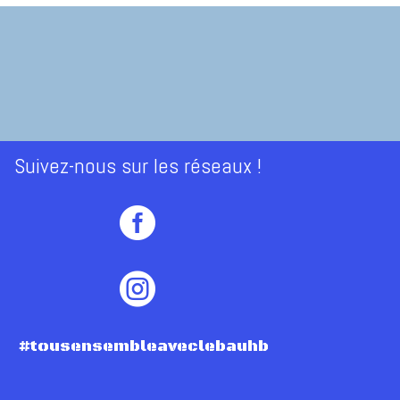
Suivez-nous sur les réseaux !


#tousensembleaveclebauhb